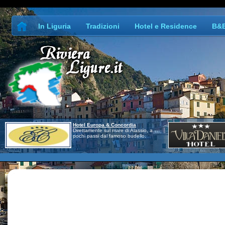
In Liguria
Tradizioni
Hotel e Residence
B&
Hotel Europa & Concordia
Direttamente sul mare di Alassio, a
pochi passi dal famoso budello.