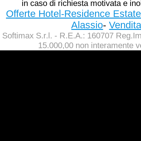
in caso di richiesta motivata e ino
Offerte Hotel-Residence Estate
Alassio
-
Vendit
Softimax S.r.l. - R.E.A.: 160707 Reg.
15.000,00 non interamente v