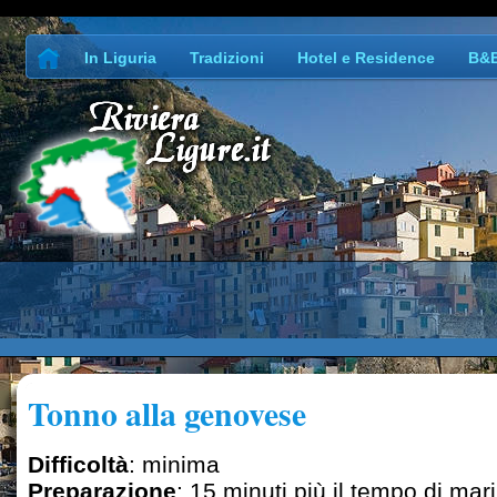
In Liguria
Tradizioni
Hotel e Residence
B&
Tonno alla genovese
Difficoltà
: minima
Preparazione
: 15 minuti più il tempo di mar