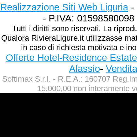
Realizzazione Siti Web Liguria
- 
- P.IVA: 01598580098
Tutti i diritti sono riservati. La ripr
Qualora RivieraLigure.it utilizzasse ma
in caso di richiesta motivata e ino
Offerte Hotel-Residence Estate
Alassio
-
Vendit
Softimax S.r.l. - R.E.A.: 160707 Reg.
15.000,00 non interamente v