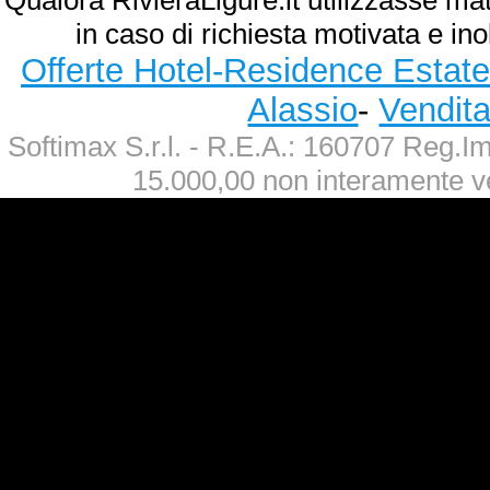
Qualora RivieraLigure.it utilizzasse ma
in caso di richiesta motivata e ino
Offerte Hotel-Residence Estate
Alassio
-
Vendit
Softimax S.r.l. - R.E.A.: 160707 Reg.
15.000,00 non interamente v