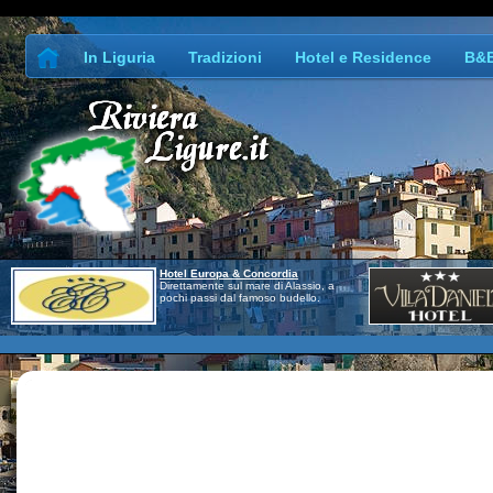
In Liguria
Tradizioni
Hotel e Residence
B&
Hotel Europa & Concordia
Direttamente sul mare di Alassio, a
pochi passi dal famoso budello.