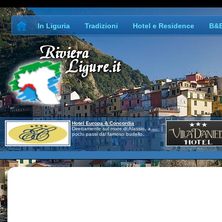
In Liguria
Tradizioni
Hotel e Residence
B&
Hotel Europa & Concordia
Direttamente sul mare di Alassio, a
pochi passi dal famoso budello.