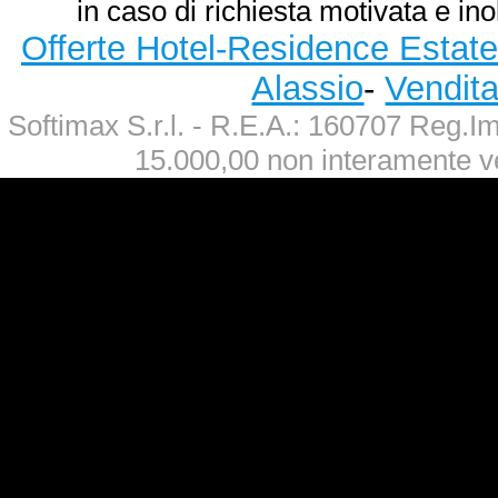
in caso di richiesta motivata e ino
Offerte Hotel-Residence Estate
Alassio
-
Vendit
Softimax S.r.l. - R.E.A.: 160707 Reg.
15.000,00 non interamente v