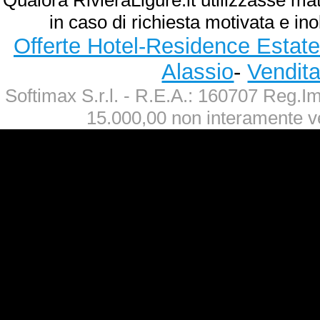
Qualora RivieraLigure.it utilizzasse ma
in caso di richiesta motivata e ino
Offerte Hotel-Residence Estate
Alassio
-
Vendit
Softimax S.r.l. - R.E.A.: 160707 Reg.
15.000,00 non interamente v