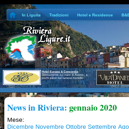
In Liguria
Tradizioni
Hotel e Residence
B&
Hotel Europa & Concordia
Direttamente sul mare di Alassio, a
pochi passi dal famoso budello.
News in Riviera:
gennaio 2020
Mese:
Dicembre
Novembre
Ottobre
Settembre
Ago