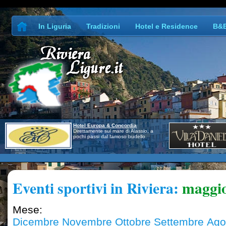
In Liguria
Tradizioni
Hotel e Residence
B&
Hotel Europa & Concordia
Direttamente sul mare di Alassio, a
pochi passi dal famoso budello.
Eventi sportivi in Riviera:
maggi
Mese:
Dicembre
Novembre
Ottobre
Settembre
Ago