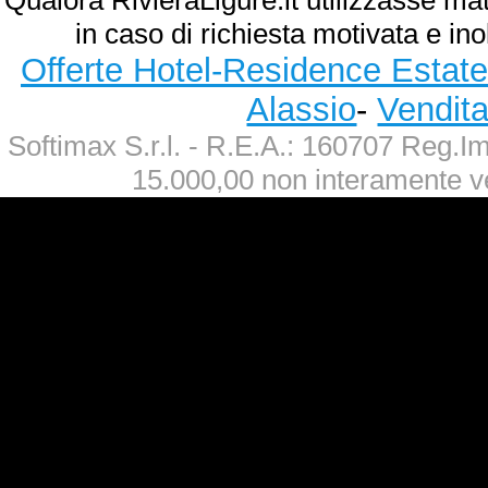
Qualora RivieraLigure.it utilizzasse ma
in caso di richiesta motivata e ino
Offerte Hotel-Residence Estate
Alassio
-
Vendit
Softimax S.r.l. - R.E.A.: 160707 Reg.
15.000,00 non interamente v