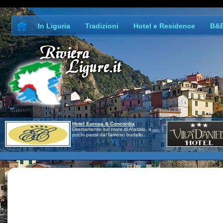
In Liguria
Tradizioni
Hotel e Residence
B&
Hotel Europa & Concordia
Direttamente sul mare di Alassio, a
pochi passi dal famoso budello.