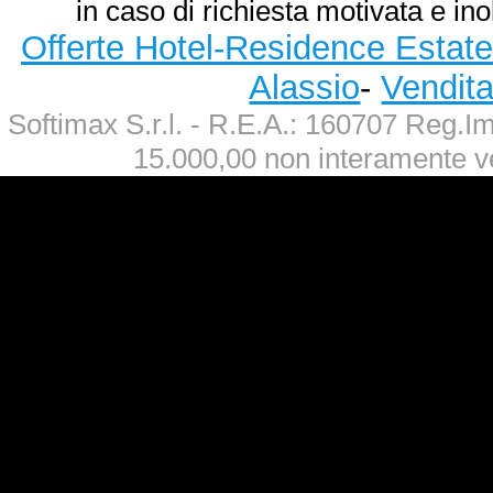
in caso di richiesta motivata e ino
Offerte Hotel-Residence Estate
Alassio
-
Vendit
Softimax S.r.l. - R.E.A.: 160707 Reg.
15.000,00 non interamente v