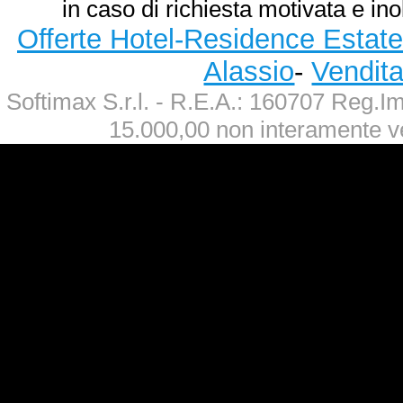
in caso di richiesta motivata e ino
Offerte Hotel-Residence Estate
Alassio
-
Vendit
Softimax S.r.l. - R.E.A.: 160707 Reg.
15.000,00 non interamente v