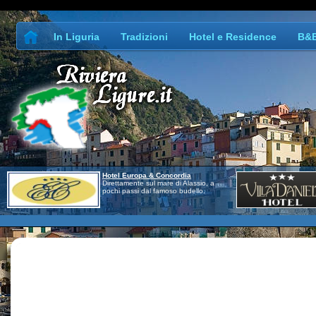
In Liguria
Tradizioni
Hotel e Residence
B&
Hotel Europa & Concordia
Direttamente sul mare di Alassio, a
pochi passi dal famoso budello.