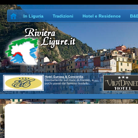
In Liguria
Tradizioni
Hotel e Residence
B&
Hotel Europa & Concordia
Direttamente sul mare di Alassio, a
pochi passi dal famoso budello.