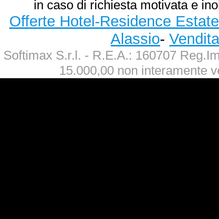
in caso di richiesta motivata e ino
Offerte Hotel-Residence Estate
Alassio
-
Vendit
Softimax S.r.l. - R.E.A.: 160707 Reg.
15.000,00 non interamente v